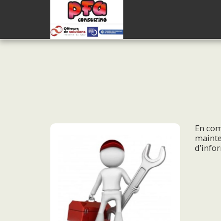
En com
mainte
d’info